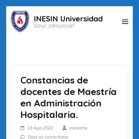
Saltar
INESIN Universidad
al
SEPyC 25PSU0118T
contenido
(presiona
la
tecla
Intro)
Constancias de
docentes de Maestría
en Administración
Hospitalaria.
18 Ago,2022
inesinmx
Deja un comentario