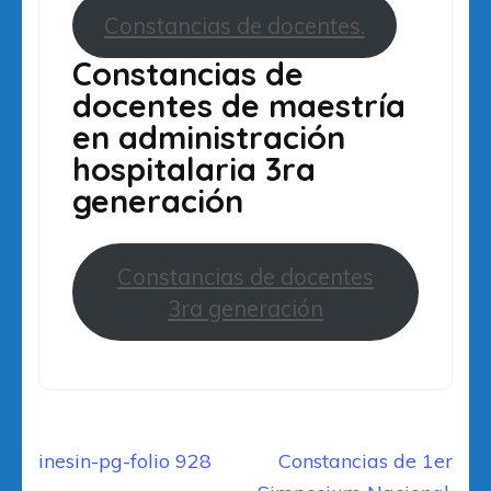
Constancias de docentes.
Constancias de
docentes de maestría
en administración
hospitalaria 3ra
generación
Constancias de docentes
3ra generación
Navegación
inesin-pg-folio 928
Constancias de 1er