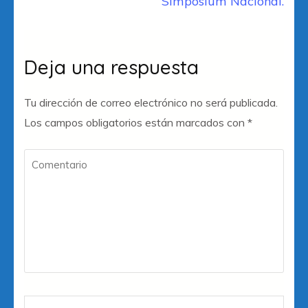
de
Simposium Nacional.
entradas
Deja una respuesta
Tu dirección de correo electrónico no será publicada.
Los campos obligatorios están marcados con
*
Comentario
Nombre
*
Co
W