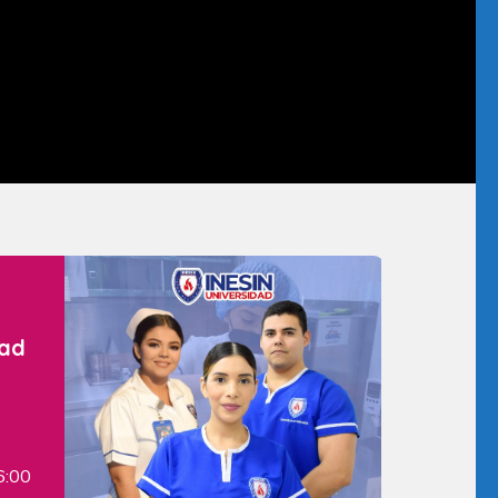
dad
6:00