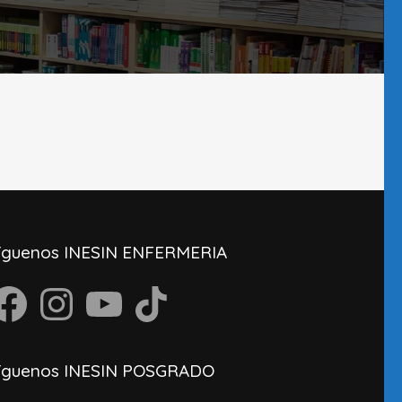
íguenos INESIN ENFERMERIA
acebook
Instagram
YouTube
TikTok
íguenos INESIN POSGRADO