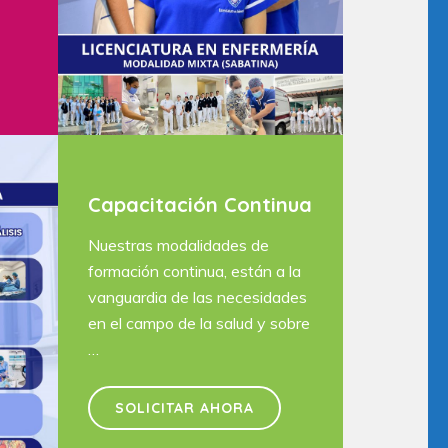
Capacitación Continua
Nuestras modalidades de
formación continua, están a la
vanguardia de las necesidades
en el campo de la salud y sobre
…
SOLICITAR AHORA