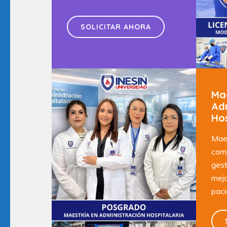
SOLICITAR AHORA
Ma
Ad
Hos
Maes
comp
gest
mejo
paci