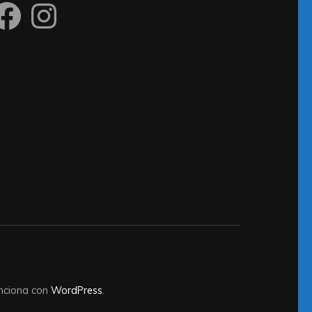
acebook
Instagram
unciona con
WordPress
.