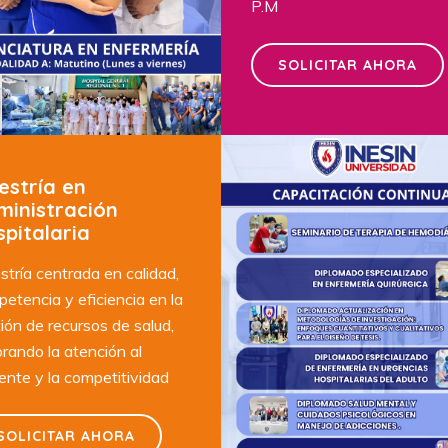
P.M
SOLICITAR AHORA
estría en
ministración
pitalaria
tría centrada en calidad,
etencia y eficiencia en la
ión de recursos de salud,
rando la atención al
ente y la competitividad
SOLICITAR AHORA