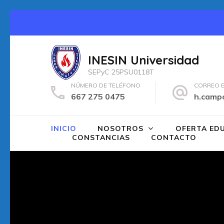
Saltar
al
contenido
INESIN Universidad
(presiona
SEPyC 25PSU0118T
la
NÚMERO DE TELÉFONO
CORREO 
tecla
667 275 0475
h.camp
Intro)
INICIO
NOSOTROS
OFERTA ED
CONSTANCIAS
CONTACTO