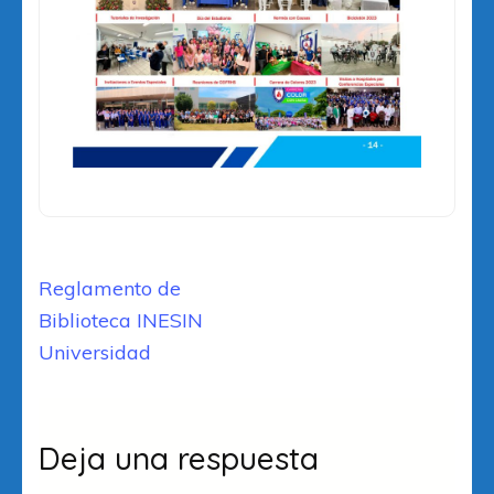
Navegación
Reglamento de
de
Biblioteca INESIN
entradas
Universidad
Deja una respuesta