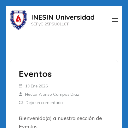
Saltar
INESIN Universidad
al
SEPyC 25PSU0118T
contenido
(presiona
la
tecla
Intro)
Eventos
13 Ene,2026
Hector Alonso Campos Diaz
Deja un comentario
Bienvenido(a) a nuestra sección de
Eventos