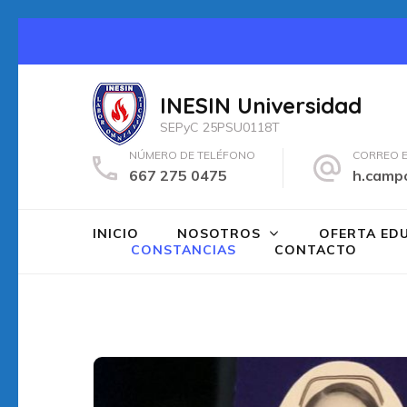
Saltar
al
contenido
INESIN Universidad
(presiona
SEPyC 25PSU0118T
la
NÚMERO DE TELÉFONO
CORREO 
tecla
667 275 0475
h.camp
Intro)
INICIO
NOSOTROS
OFERTA ED
CONSTANCIAS
CONTACTO