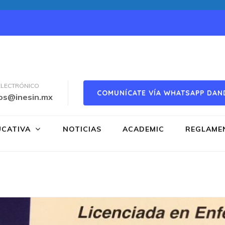
ELECTRÓNICO
COMUNÍCATE VÍA WHATSAPP DAN
os@inesin.mx
UCATIVA
NOTICIAS
ACADEMIC
REGLAME