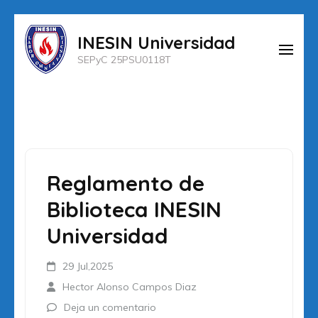
Saltar
INESIN Universidad
al
SEPyC 25PSU0118T
contenido
(presiona
la
tecla
Intro)
Reglamento de
Biblioteca INESIN
Universidad
29 Jul,2025
Hector Alonso Campos Diaz
Deja un comentario