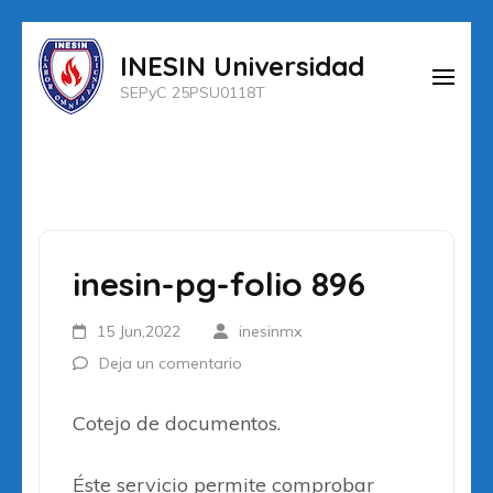
Saltar
INESIN Universidad
al
SEPyC 25PSU0118T
contenido
(presiona
la
tecla
Intro)
inesin-pg-folio 896
15 Jun,2022
inesinmx
Deja un comentario
Cotejo de documentos.
Éste servicio permite comprobar