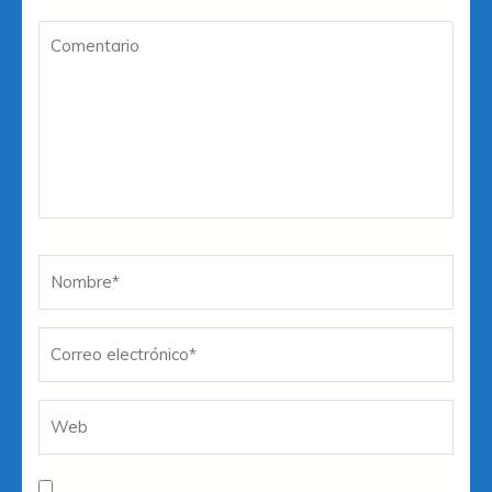
Comentario
Nombre
*
Co
W
el