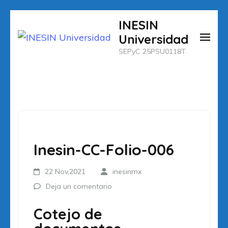
Saltar
INESIN
al
Universidad
contenido
SEPyC 25PSU0118T
(presiona
la
tecla
Intro)
Inesin-CC-Folio-006
22 Nov,2021
inesinmx
Deja un comentario
Cotejo de