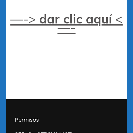
—->
dar clic aquí
<
—-
Permisos