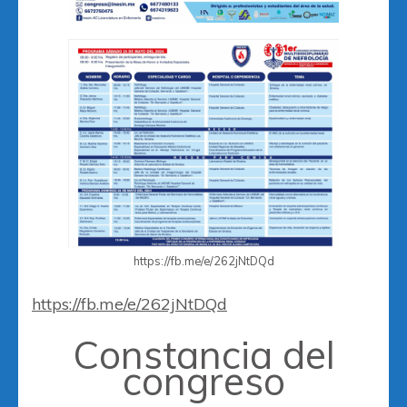
https://fb.me/e/262jNtDQd
https://fb.me/e/262jNtDQd
Constancia del
congreso