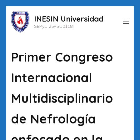
Saltar
INESIN Universidad
al
SEPyC 25PSU0118T
contenido
(presiona
la
Primer Congreso
tecla
Intro)
Internacional
Multidisciplinario
de Nefrología
enfocado en la