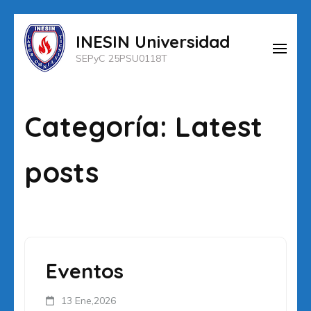
Saltar
INESIN Universidad
al
SEPyC 25PSU0118T
contenido
(presiona
la
Categoría:
Latest
tecla
Intro)
posts
Eventos
13 Ene,2026