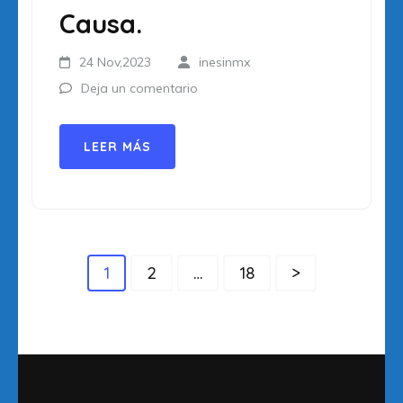
Causa.
24 Nov,2023
inesinmx
Deja un comentario
LEER MÁS
Paginación
Página
Página
Página
1
2
…
18
>
de
entradas